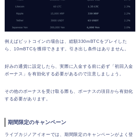
例えばビットコインの場合は、総額330mBTCをプレイした
ら、10mBTCを獲得できます。引き出し条件はありません。
好みの通貨に設定したら、実際に入金する前に必ず「初回入金
ボーナス」を有効化する必要があるので注意しましょう。
その他のボーナスを受け取る際も、ボーナスの項目から有効化
する必要があります。
期間限定のキャンペーン
ライブカジノアイオーでは、期間限定のキャンペーンがよく登