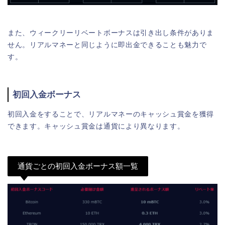
また、ウィークリーリベートボーナスは引き出し条件がありま
せん。リアルマネーと同じように即出金できることも魅力で
す。
初回入金ボーナス
初回入金をすることで、リアルマネーのキャッシュ賞金を獲得
できます。キャッシュ賞金は通貨により異なります。
通貨ごとの初回入金ボーナス額一覧