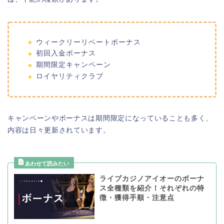
ウィークリーリベートボーナス
初回入金ボーナス
期間限定キャンペーン
ロイヤリティクラブ
キャンペーンやボーナスは期間限定になっていることも多く、
内容は日々更新されています。
ライブカジノアイオーのボーナ
ス全種類を紹介！それぞれの特
徴・獲得手順・注意点