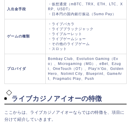
・仮想通貨（mBTC、TRX、ETH、LTC、X
入出金手段
RP、USDT）
・日本円の国内銀行振込（Sumo Pay）
・ライブバカラ
・ライブブラックジャック
・ライブルーレット
ゲームの種類
・ライブゲームショー
・その他のライブゲーム
・スロット
Bombay Club、Evolution Gaming（Ev
o）、Microgaming（MG）、eBet、Ezug
プロバイダ
i、OneTouch（OT）、Play’n’Go、Golden
Hero、Nolimit City、Blueprint、GameAr
t、Pragmatic Play、Push
ライブカジノアイオーの特徴
ここからは、ライブカジノアイオーならではの特徴を、項目に
分けて紹介していきます。