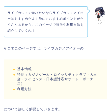
ライブカジノで遊びたいならライブカジノアイオ
ーはおすすめだよ！他にもおすすめポイントがた
ノア
くさんあるから、このページで特徴や利用方法を
紹介していくね！
そこでこのページでは、ライブカジノアイオーの
基本情報
特長（カジノゲーム・ロイヤリティクラブ・入出
金・ライセンス・日本語対応サポート・ボーナ
ス）
利用方法
について詳しく解説していきます。