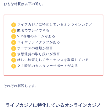
おもな特長は以下の通り。
ライブカジノに特化しているオンラインカジノ
匿名でプレイできる
VIP専用のルームがある
ロイヤリティクラブがある
ボーナスの種類が豊富
仮想通貨の取り扱いが豊富
厳しい検査をしてライセンスを取得している
２４時間のカスタマーサポートがある
それぞれ解説します。
ライブカジノに特化しているオンラインカジノ