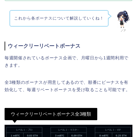
これから各ボーナスについて解説していくね！
ノア
ウィークリーリベートボーナス
毎週開催されているボーナス企画で、月曜日から1週間利用で
きます。
全3種類のボーナスが用意してあるので、順番にビーナスを有
効化して、毎週リベートボーナスを受け取ることも可能です。
ウィークリーリベートボーナス全3種類