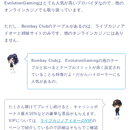
EvolutionGamingはとても人気が高いプロバイダなので、他の
オンラインカジノでも取り扱っています。
ただし、Bombay Clubのテーブルがあるのは、ライブカジノア
イオーと姉妹サイトのみです。他のオンラインカジノにはあり
ません。
Bombay Clubは、EvolutionGamingの他のテー
ブルと比べるとテーブルリミットが高く設定され
ノア
ていることも特徴だよ！だからハイローラーにも
人気があるの。
たくさん賭けてプレイし続けると、キャッシュボ
ーナス最大10%などの豪華な景品がもらえます。
レオ
VIPについては、
ライブカジノアイオーのVIP
の
ページで紹介しているので詳細はそちらでご確認