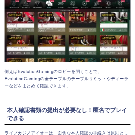
例えばEvolutionGamingのロビーを開くことで、
EvolutionGamingの全テーブルのテーブルリミットやディーラ
ーなどをまとめて確認できます。
本人確認書類の提出が必要なし！匿名でプレイ
できる
ライブカジノアイオーは、面倒な本人確認の手続きは原則とし