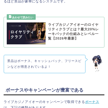
るほど景品が豪華になるシステムです。
ライブカジノアイオーのロイヤ
リティクラブとは？最大20%レ
ーキバックの仕組みとレベル一
覧【2026年最新】
景品はボーナス、キャッシュバック、フリースピ
ンなどが用意されているよ！
ノア
ボーナスやキャンペーンが豊富である
ライブカジノアイオーのキャンペーンで取得できる
ボーナス
は、下記の種類があります。