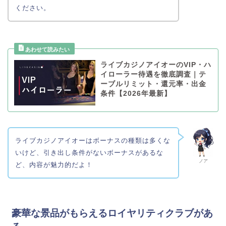
ください。
ライブカジノアイオーのVIP・ハ
イローラー待遇を徹底調査｜テ
ーブルリミット・還元率・出金
条件【2026年最新】
ライブカジノアイオーはボーナスの種類は多くな
いけど、引き出し条件がないボーナスがあるな
ノア
ど、内容が魅力的だよ！
豪華な景品がもらえるロイヤリティクラブがあ