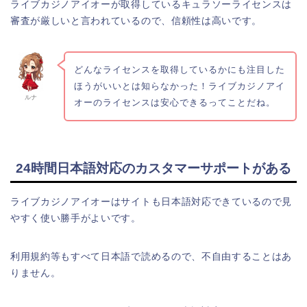
ライブカジノアイオーが取得しているキュラソーライセンスは
審査が厳しいと言われているので、信頼性は高いです。
どんなライセンスを取得しているかにも注目した
ほうがいいとは知らなかった！ライブカジノアイ
ルナ
オーのライセンスは安心できるってことだね。
24時間日本語対応のカスタマーサポートがある
ライブカジノアイオーはサイトも日本語対応できているので見
やすく使い勝手がよいです。
利用規約等もすべて日本語で読めるので、不自由することはあ
りません。